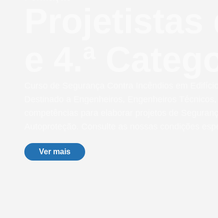
Projetistas 
e 4.ª Categ
Curso de Segurança Contra Incêndios em Edifício
Destinado a Engenheiros, Engenheiros Técnicos, 
competências para elaborar projetos de Seguranç
Autoproteção. Consulte as nossas condições espe
Ver mais