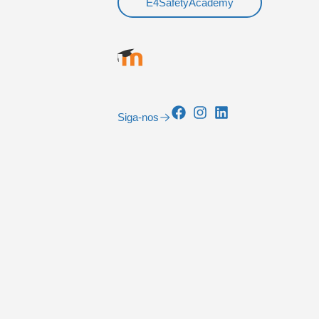
E4SafetyAcademy
Siga-nos