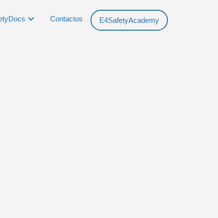
etyDocs
Contactos
E4SafetyAcademy