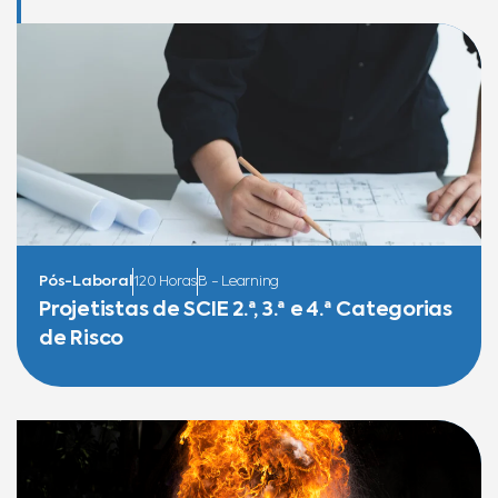
Pós-Laboral
120 Horas
B - Learning
Projetistas de SCIE 2.ª, 3.ª e 4.ª Categorias
de Risco