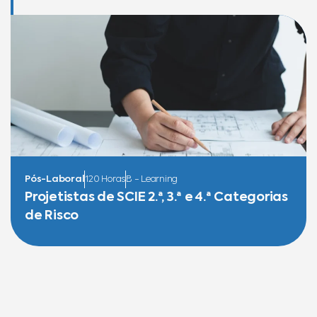
Pós-Laboral
120 Horas
B - Learning
Projetistas de SCIE 2.ª, 3.ª e 4.ª Categorias
de Risco