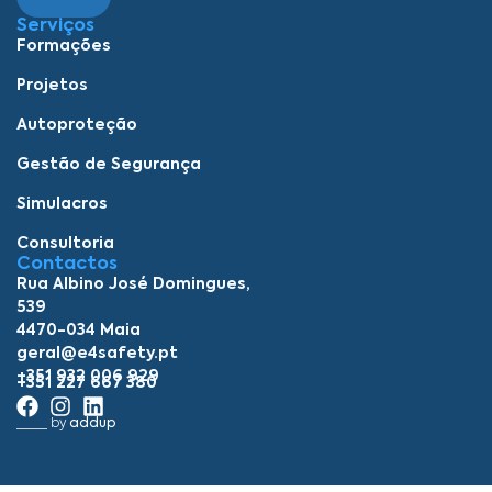
Serviços
Formações
Projetos
Autoproteção
Gestão de Segurança
Simulacros
Consultoria
Contactos
Rua Albino José Domingues,
539
4470-034 Maia
geral@e4safety.pt
+351 932 006 929
+351 227 667 380
____ by
addup