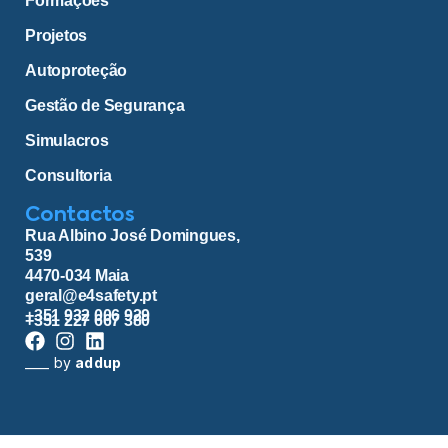
Formações
Projetos
Autoproteção
Gestão de Segurança
Simulacros
Consultoria
Contactos
Rua Albino José Domingues,
539
4470-034 Maia
geral@e4safety.pt
+351 932 006 929
+351 227 667 380
____ by
addup