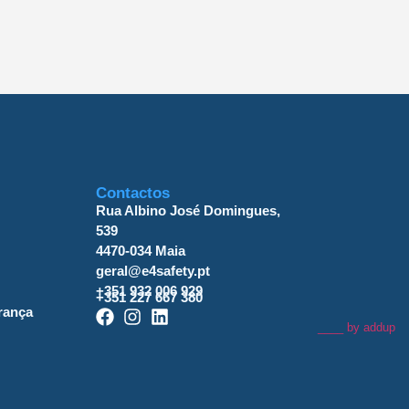
Contactos
Rua Albino José Domingues,
539
4470-034 Maia
geral@e4safety.pt
+351 932 006 929
+351 227 667 380
rança
____ by
addup