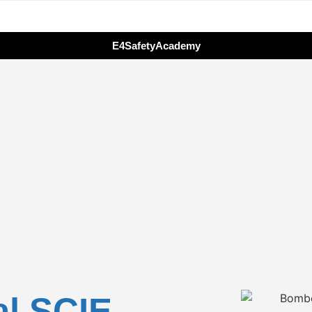
E4SafetyAcademy
l SCIE