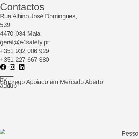
Contactos
Rua Albino José Domingues,
539
4470-034 Maia
geral@e4safety.pt
+351 932 006 929
+351 227 667 380
____
by
Emprego Apoiado em Mercado Aberto
addup